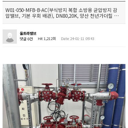
W01-050-MFB-B-AC(부식방지 복합 소방용 균압방지 감
압밸브, 기본 우회 배관), DN80,20K, 양산 천년가더힐 …
울트라밸브
Hit 1,212회
Date 24-01-11 09:43
댓글 0건