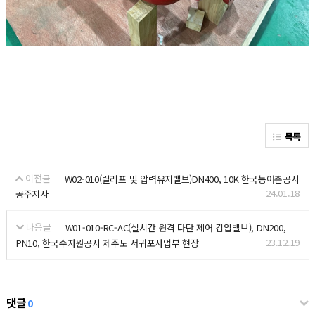
목록
이전글
W02-010(릴리프 및 압력유지밸브)DN400, 10K 한국농어촌공사
24.01.18
공주지사
다음글
W01-010-RC-AC(실시간 원격 다단 제어 감압밸브), DN200,
23.12.19
PN10, 한국수자원공사 제주도 서귀포사업부 현장
댓글
0